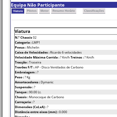
Equipa Não Participante
Pilotos
Motor
Resumo Horário
Classificações
Viatura
Viatura
N.º Chassis
02
Categoria :
LMP1
Pneus :
Michelin
Caixa de Velocidades :
Ricardo 6 velocidades
Velocidade Máxima Corrida :
? Km/h
Treinos :
? Km/h
Tracção :
Traseira
Travões F/T :
AP - Disco Ventilados de Carbono
Embraiagem :
?
Peso :
? Kg
Amortecedores :
Dymanic
Suspensão :
?
Tanque :
90.00 Lt.
Chassis :
Monocoque de Carbono
Carroçaria :
?
Dimensões (CxLxA) :
?
Distância entre eixos (mm) :
0.000
Direcção :