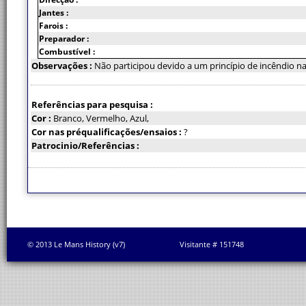
Jantes :
Farois :
Preparador :
Combustível :
Observações :
Não participou devido a um princípio de incêndio na
Referências para pesquisa :
Cor :
Branco, Vermelho, Azul,
Cor nas préqualificações/ensaios :
?
Patrocinio/Referências :
© 2013 Le Mans History (v7)
Visitante # 151748