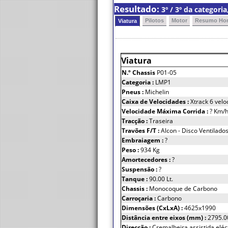
Resultado:
3º / 3º da categor
Pilotos
Motor
Resumo Hor
Viatura
Viatura
N.º Chassis
P01-05
Categoria :
LMP1
Pneus :
Michelin
Caixa de Velocidades :
Xtrack 6 velo
Velocidade Máxima Corrida :
? Km/
Tracção :
Traseira
Travões F/T :
Alcon - Disco Ventilad
Embraiagem :
?
Peso :
934 Kg
Amortecedores :
?
Suspensão :
?
Tanque :
90.00 Lt.
Chassis :
Monocoque de Carbono
Carroçaria :
Carbono
Dimensões (CxLxA) :
4625x1990
Distância entre eixos (mm) :
2795.0
Direcção :
Cremalheira assistida elé