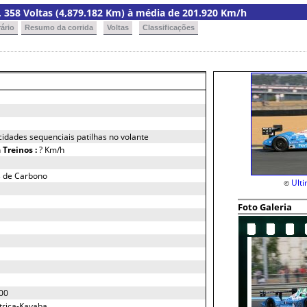
ia, 358 Voltas (4,879.182 Km) à média de 201.920 Km/h
ário
Resumo da corrida
Voltas
Classificações
cidades sequenciais patilhas no volante
h
Treinos :
? Km/h
os de Carbono
Ult
©
Foto Galeria
00
ctrica-Kayaba