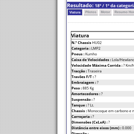
Resultado:
18º / 1º da catego
Pilotos
Motor
Resumo Hor
Viatura
Viatura
N.º Chassis
HU02
Categoria :
LMP2
Pneus :
Kumho
Caixa de Velocidades :
Lola/Hewland
Velocidade Máxima Corrida :
? Km/
Tracção :
Traseira
Travões F/T :
?
Embraiagem :
?
Peso :
885 Kg
Amortecedores :
?
Suspensão :
?
Tanque :
? Lt.
Chassis :
Monocoque em carbono e n
Carroçaria :
?
Dimensões (CxLxA) :
?
Distância entre eixos (mm) :
0.000
Direcção :