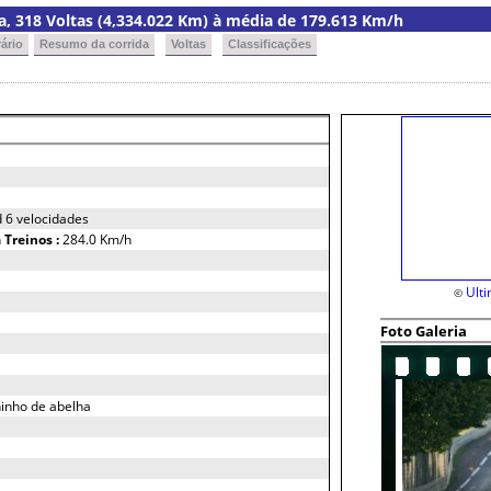
ria, 318 Voltas (4,334.022 Km) à média de 179.613 Km/h
ário
Resumo da corrida
Voltas
Classificações
 6 velocidades
h
Treinos :
284.0 Km/h
Ult
©
Foto Galeria
inho de abelha