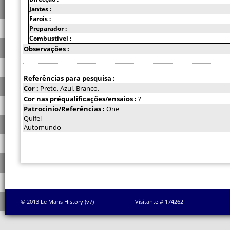
Jantes :
Farois :
Preparador :
Combustível :
Observações :
Referências para pesquisa :
Cor :
Preto, Azul, Branco,
Cor nas préqualificações/ensaios :
?
Patrocinio/Referências :
One
Quifel
Automundo
© 2013 Le Mans History (v7)
Visitante # 174262