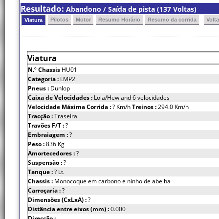
Resultado:
Abandono / Saída de pista (137 Voltas)
Pilotos
Motor
Resumo Horário
Resumo da corrida
Volt
Viatura
Viatura
N.º Chassis
HU01
Categoria :
LMP2
Pneus :
Dunlop
Caixa de Velocidades :
Lola/Hewland 6 velocidades
Velocidade Máxima Corrida :
? Km/h
Treinos :
294.0 Km/h
Tracção :
Traseira
Travões F/T :
?
Embraiagem :
?
Peso :
836 Kg
Amortecedores :
?
Suspensão :
?
Tanque :
? Lt.
Chassis :
Monocoque em carbono e ninho de abelha
Carroçaria :
?
Dimensões (CxLxA) :
?
Distância entre eixos (mm) :
0.000
Direcção :