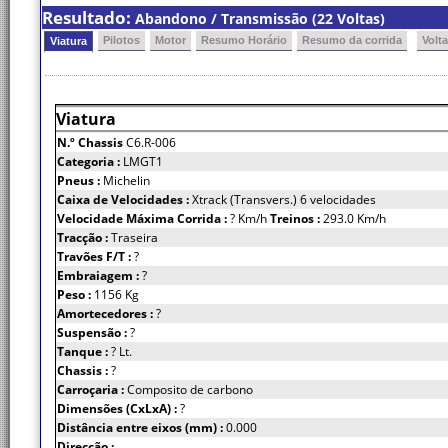
Resultado:
Abandono / Transmissão (22 Voltas)
Pilotos
Motor
Resumo Horário
Resumo da corrida
Volt
Viatura
Viatura
N.º Chassis
C6.R-006
Categoria :
LMGT1
Pneus :
Michelin
Caixa de Velocidades :
Xtrack (Transvers.) 6 velocidades
Velocidade Máxima Corrida :
? Km/h
Treinos :
293.0 Km/h
Tracção :
Traseira
Travões F/T :
?
Embraiagem :
?
Peso :
1156 Kg
Amortecedores :
?
Suspensão :
?
Tanque :
? Lt.
Chassis :
?
Carroçaria :
Composito de carbono
Dimensões (CxLxA) :
?
Distância entre eixos (mm) :
0.000
Direcção :