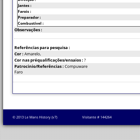
Jantes :
Farois :
Preparador :
Combustível :
Observações :
Referências para pesquisa :
Cor :
Amarelo,
Cor nas préqualificações/ensaios :
?
Patrocinio/Referências :
Compuware
Faro
© 2013 Le Mans History (v7)
Visitante # 144264