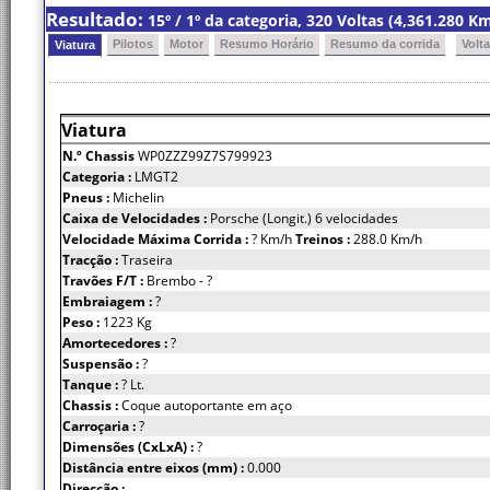
Resultado:
15º / 1º da categoria, 320 Voltas (4,361.280 
Pilotos
Motor
Resumo Horário
Resumo da corrida
Volt
Viatura
Viatura
N.º Chassis
WP0ZZZ99Z7S799923
Categoria :
LMGT2
Pneus :
Michelin
Caixa de Velocidades :
Porsche (Longit.) 6 velocidades
Velocidade Máxima Corrida :
? Km/h
Treinos :
288.0 Km/h
Tracção :
Traseira
Travões F/T :
Brembo - ?
Embraiagem :
?
Peso :
1223 Kg
Amortecedores :
?
Suspensão :
?
Tanque :
? Lt.
Chassis :
Coque autoportante em aço
Carroçaria :
?
Dimensões (CxLxA) :
?
Distância entre eixos (mm) :
0.000
Direcção :