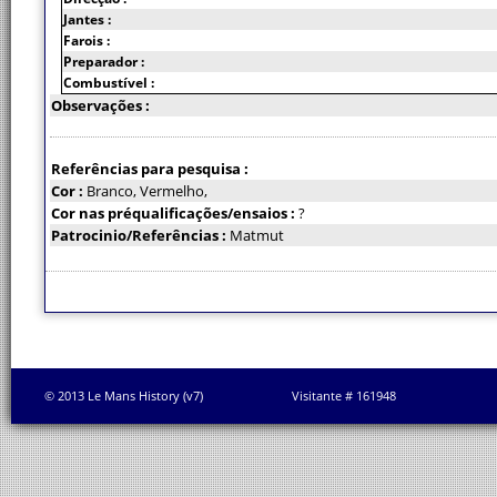
Jantes :
Farois :
Preparador :
Combustível :
Observações :
Referências para pesquisa :
Cor :
Branco, Vermelho,
Cor nas préqualificações/ensaios :
?
Patrocinio/Referências :
Matmut
© 2013 Le Mans History (v7)
Visitante # 161948