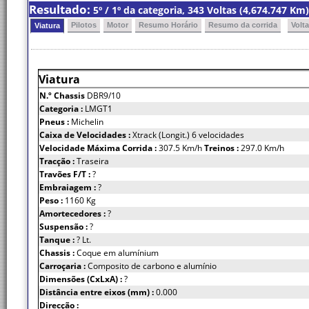
Resultado:
5º / 1º da categoria, 343 Voltas (4,674.747 K
Pilotos
Motor
Resumo Horário
Resumo da corrida
Volt
Viatura
Viatura
N.º Chassis
DBR9/10
Categoria :
LMGT1
Pneus :
Michelin
Caixa de Velocidades :
Xtrack (Longit.) 6 velocidades
Velocidade Máxima Corrida :
307.5 Km/h
Treinos :
297.0 Km/h
Tracção :
Traseira
Travões F/T :
?
Embraiagem :
?
Peso :
1160 Kg
Amortecedores :
?
Suspensão :
?
Tanque :
? Lt.
Chassis :
Coque em alumínium
Carroçaria :
Composito de carbono e alumínio
Dimensões (CxLxA) :
?
Distância entre eixos (mm) :
0.000
Direcção :