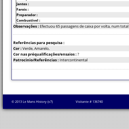
Jantes :
Farois :
Preparador :
Combustível :
Observações :
Efectuou 65 passagens de caixa por volta, num total
Referências para pesquisa :
Cor :
Verde, Amarelo,
Cor nas préqualificações/ensaios :
?
Patrocinio/Referências :
Intercontinental
© 2013 Le Mans History (v7)
Visitante # 136740