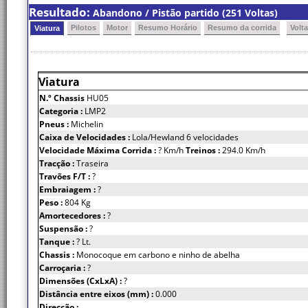
Resultado:
Abandono / Pistão partido (251 Voltas)
Pilotos
Motor
Resumo Horário
Resumo da corrida
Volt
Viatura
Viatura
N.º Chassis
HU05
Categoria :
LMP2
Pneus :
Michelin
Caixa de Velocidades :
Lola/Hewland 6 velocidades
Velocidade Máxima Corrida :
? Km/h
Treinos :
294.0 Km/h
Tracção :
Traseira
Travões F/T :
?
Embraiagem :
?
Peso :
804 Kg
Amortecedores :
?
Suspensão :
?
Tanque :
? Lt.
Chassis :
Monocoque em carbono e ninho de abelha
Carroçaria :
?
Dimensões (CxLxA) :
?
Distância entre eixos (mm) :
0.000
Direcção :