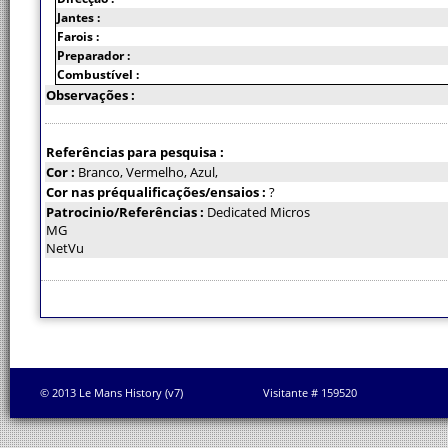
Jantes :
Farois :
Preparador :
Combustível :
Observações :
Referências para pesquisa :
Cor :
Branco, Vermelho, Azul,
Cor nas préqualificações/ensaios :
?
Patrocinio/Referências :
Dedicated Micros
MG
NetVu
© 2013 Le Mans History (v7)
Visitante # 159520