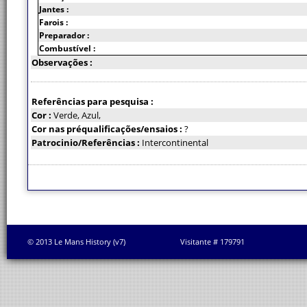
Jantes :
Farois :
Preparador :
Combustível :
Observações :
Referências para pesquisa :
Cor :
Verde, Azul,
Cor nas préqualificações/ensaios :
?
Patrocinio/Referências :
Intercontinental
© 2013 Le Mans History (v7)
Visitante # 179791