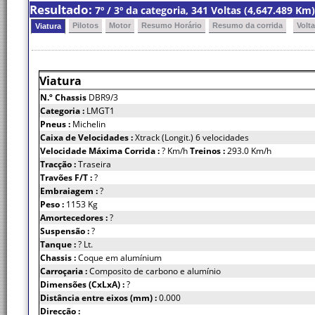
Resultado:
7º / 3º da categoria, 341 Voltas (4,647.489 K
Pilotos
Motor
Resumo Horário
Resumo da corrida
Volt
Viatura
Viatura
N.º Chassis
DBR9/3
Categoria :
LMGT1
Pneus :
Michelin
Caixa de Velocidades :
Xtrack (Longit.) 6 velocidades
Velocidade Máxima Corrida :
? Km/h
Treinos :
293.0 Km/h
Tracção :
Traseira
Travões F/T :
?
Embraiagem :
?
Peso :
1153 Kg
Amortecedores :
?
Suspensão :
?
Tanque :
? Lt.
Chassis :
Coque em alumínium
Carroçaria :
Composito de carbono e alumínio
Dimensões (CxLxA) :
?
Distância entre eixos (mm) :
0.000
Direcção :