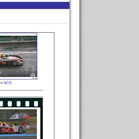
ACO
©