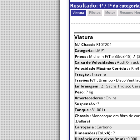
Resultado:
1º / 1º da categor
Pilotos
Motor
Resumo Hor
Viatura
Viatura
N.º Chassis
R10T204
Categoria :
LMP1
Pneus :
Michelin
F/T :
(33/68-18)
/
(3
Caixa de Velocidades :
Audi X-Track
Velocidade Máxima Corrida :
? Km/
Tracção :
Traseira
Travões F/T :
Brembo - Disco Ventila
Embraiagem :
ZF Sachs Tridisco Cer
Peso :
? Kg
Amortecedores :
Ohlins
Suspensão :
?
Tanque :
81.00 Lt.
Chassis :
Monocoque em fibra de car
(Dallara)
Carroçaria :
Carbono
Dimensões (CxLxA) :
?
Distância entre eixos (mm) :
0.000