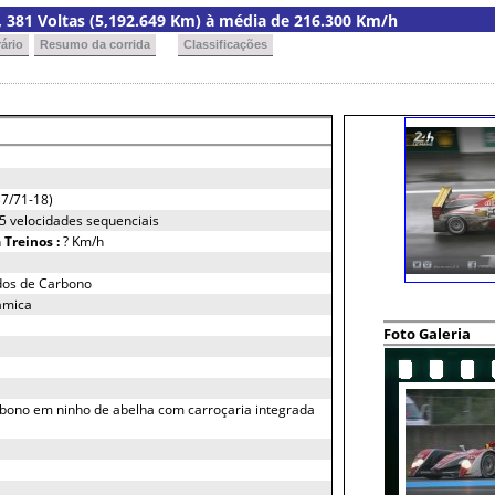
ia, 381 Voltas (5,192.649 Km) à média de 216.300 Km/h
ário
Resumo da corrida
Classificações
7/71-18)
 5 velocidades sequenciais
h
Treinos :
? Km/h
dos de Carbono
amica
Foto Galeria
bono em ninho de abelha com carroçaria integrada