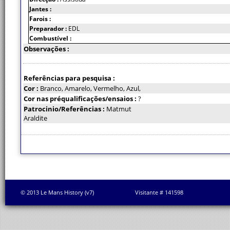
Jantes :
Farois :
Preparador :
EDL
Combustível :
Observações :
Referências para pesquisa :
Cor :
Branco, Amarelo, Vermelho, Azul,
Cor nas préqualificações/ensaios :
?
Patrocinio/Referências :
Matmut
Araldite
© 2013 Le Mans History (v7)
Visitante # 141598