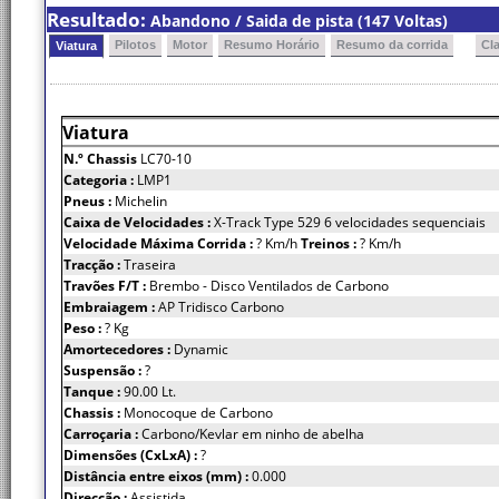
Resultado:
Abandono / Saida de pista (147 Voltas)
Pilotos
Motor
Resumo Horário
Resumo da corrida
Cl
Viatura
Viatura
N.º Chassis
LC70-10
Categoria :
LMP1
Pneus :
Michelin
Caixa de Velocidades :
X-Track Type 529 6 velocidades sequenciais
Velocidade Máxima Corrida :
? Km/h
Treinos :
? Km/h
Tracção :
Traseira
Travões F/T :
Brembo - Disco Ventilados de Carbono
Embraiagem :
AP Tridisco Carbono
Peso :
? Kg
Amortecedores :
Dynamic
Suspensão :
?
Tanque :
90.00 Lt.
Chassis :
Monocoque de Carbono
Carroçaria :
Carbono/Kevlar em ninho de abelha
Dimensões (CxLxA) :
?
Distância entre eixos (mm) :
0.000
Direcção :
Assistida