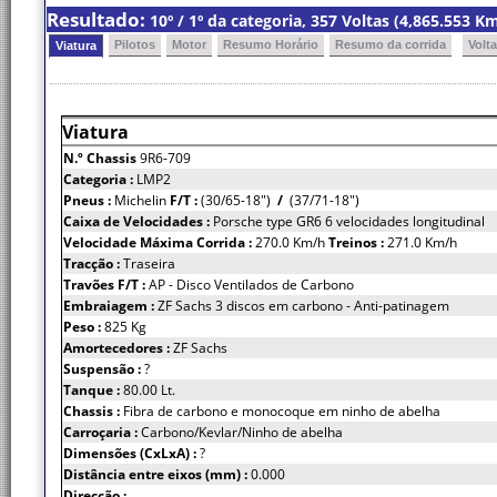
Resultado:
10º / 1º da categoria, 357 Voltas (4,865.553 
Pilotos
Motor
Resumo Horário
Resumo da corrida
Volt
Viatura
Viatura
N.º Chassis
9R6-709
Categoria :
LMP2
Pneus :
Michelin
F/T :
(30/65-18")
/
(37/71-18")
Caixa de Velocidades :
Porsche type GR6 6 velocidades longitudinal
Velocidade Máxima Corrida :
270.0 Km/h
Treinos :
271.0 Km/h
Tracção :
Traseira
Travões F/T :
AP - Disco Ventilados de Carbono
Embraiagem :
ZF Sachs 3 discos em carbono - Anti-patinagem
Peso :
825 Kg
Amortecedores :
ZF Sachs
Suspensão :
?
Tanque :
80.00 Lt.
Chassis :
Fibra de carbono e monocoque em ninho de abelha
Carroçaria :
Carbono/Kevlar/Ninho de abelha
Dimensões (CxLxA) :
?
Distância entre eixos (mm) :
0.000
Direcção :