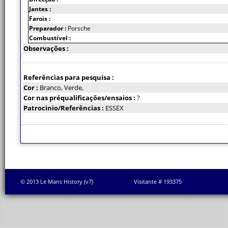
Jantes :
Farois :
Preparador :
Porsche
Combustível :
Observações :
Referências para pesquisa :
Cor :
Branco, Verde,
Cor nas préqualificações/ensaios :
?
Patrocinio/Referências :
ESSEX
© 2013 Le Mans History (v7)
Visitante # 193375