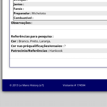
Jantes :
Farois :
Preparador :
Michelotto
Combustível :
Observações :
Referências para pesquisa :
Cor :
Branco, Preto, Laranja,
Cor nas préqualificações/ensaios :
?
Patrocinio/Referências :
Hankook
© 2013 Le Mans History (v7)
Visitante # 174594