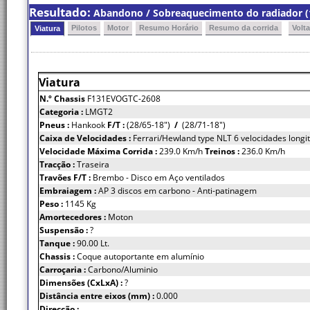
Resultado:
Abandono / Sobreaquecimento do radiador (1
Pilotos
Motor
Resumo Horário
Resumo da corrida
Volt
Viatura
Viatura
N.º Chassis
F131EVOGTC-2608
Categoria :
LMGT2
Pneus :
Hankook
F/T :
(28/65-18")
/
(28/71-18")
Caixa de Velocidades :
Ferrari/Hewland type NLT 6 velocidades longit
Velocidade Máxima Corrida :
239.0 Km/h
Treinos :
236.0 Km/h
Tracção :
Traseira
Travões F/T :
Brembo - Disco em Aço ventilados
Embraiagem :
AP 3 discos em carbono - Anti-patinagem
Peso :
1145 Kg
Amortecedores :
Moton
Suspensão :
?
Tanque :
90.00 Lt.
Chassis :
Coque autoportante em alumínio
Carroçaria :
Carbono/Aluminio
Dimensões (CxLxA) :
?
Distância entre eixos (mm) :
0.000
Direcção :