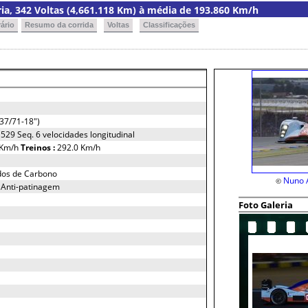
oria, 342 Voltas (4,661.118 Km) à média de 193.860 Km/h
ário
Resumo da corrida
Voltas
Classificações
37/71-18")
529 Seq. 6 velocidades longitudinal
 Km/h
Treinos :
292.0 Km/h
dos de Carbono
Nuno 
©
 Anti-patinagem
Foto Galeria