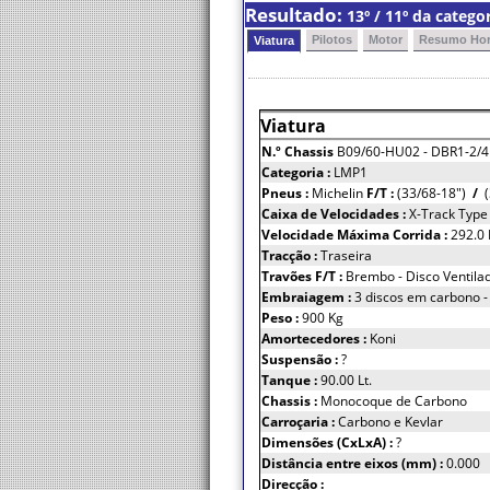
Resultado:
13º / 11º da categ
Pilotos
Motor
Resumo Hor
Viatura
Viatura
N.º Chassis
B09/60-HU02 - DBR1-2/4
Categoria :
LMP1
Pneus :
Michelin
F/T :
(33/68-18")
/
(
Caixa de Velocidades :
X-Track Type 
Velocidade Máxima Corrida :
292.0
Tracção :
Traseira
Travões F/T :
Brembo - Disco Ventila
Embraiagem :
3 discos em carbono -
Peso :
900 Kg
Amortecedores :
Koni
Suspensão :
?
Tanque :
90.00 Lt.
Chassis :
Monocoque de Carbono
Carroçaria :
Carbono e Kevlar
Dimensões (CxLxA) :
?
Distância entre eixos (mm) :
0.000
Direcção :