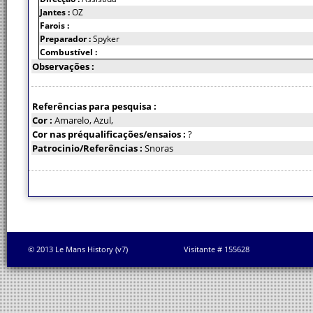
Jantes :
OZ
Farois :
Preparador :
Spyker
Combustível :
Observações :
Referências para pesquisa :
Cor :
Amarelo, Azul,
Cor nas préqualificações/ensaios :
?
Patrocinio/Referências :
Snoras
© 2013 Le Mans History (v7)
Visitante # 155628