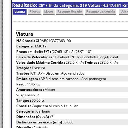
Resultado:
25º / 5º da categoria, 319 Voltas (4,347.651 
Pilotos
Motor
Resumo Horário
Resumo da corrida
Volt
Viatura
Viatura
N.º Chassis
XL9AB01G37Z363190
Categoria :
LMGT2
Pneus :
Michelin
F/T :
(27/65-18")
/
(28/71-18")
Caixa de Velocidades :
Hewland LNT 6 velocidades longitudinal
Velocidade Máxima Corrida :
232.0 Km/h
Treinos :
232.0 Km/h
Tracção :
Traseira
Travões F/T :
AP - Disco em Aço ventilados
Embraiagem :
AP 3 discos em carbono - Anti-patinagem
Peso :
1145 Kg
Amortecedores :
Moton
Suspensão :
?
Tanque :
90.00 Lt.
Chassis :
Coque em aluminio + tubular
Carroçaria :
Carbono
Dimensões (CxLxA) :
?
Distância entre eixos (mm) :
0.000
Direcção :
Assistida