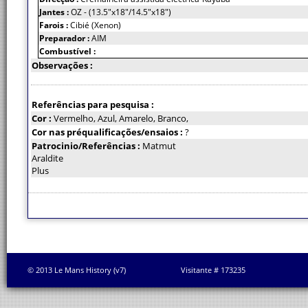
Jantes :
OZ - (13.5"x18"/14.5"x18")
Farois :
Cibié (Xenon)
Preparador :
AIM
Combustível :
Observações :
Referências para pesquisa :
Cor :
Vermelho, Azul, Amarelo, Branco,
Cor nas préqualificações/ensaios :
?
Patrocinio/Referências :
Matmut
Araldite
Plus
© 2013 Le Mans History (v7)
Visitante # 173235