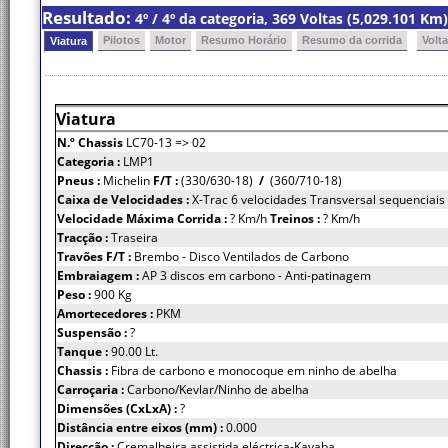
Resultado:
4º / 4º da categoria, 369 Voltas (5,029.101 K
Pilotos
Motor
Resumo Horário
Resumo da corrida
Volt
Viatura
Viatura
N.º Chassis
LC70-13 => 02
Categoria :
LMP1
Pneus :
Michelin
F/T :
(330/630-18)
/
(360/710-18)
Caixa de Velocidades :
X-Trac 6 velocidades Transversal sequenciais
Velocidade Máxima Corrida :
? Km/h
Treinos :
? Km/h
Tracção :
Traseira
Travões F/T :
Brembo - Disco Ventilados de Carbono
Embraiagem :
AP 3 discos em carbono - Anti-patinagem
Peso :
900 Kg
Amortecedores :
PKM
Suspensão :
?
Tanque :
90.00 Lt.
Chassis :
Fibra de carbono e monocoque em ninho de abelha
Carroçaria :
Carbono/Kevlar/Ninho de abelha
Dimensões (CxLxA) :
?
Distância entre eixos (mm) :
0.000
Direcção :
Cremalheira assistida eléctrica-Kayaba