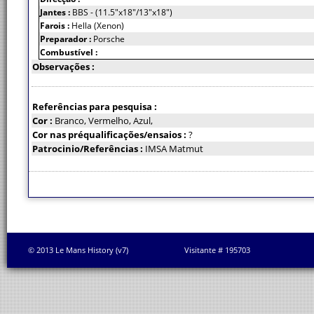
Jantes :
BBS - (11.5"x18"/13"x18")
Farois :
Hella (Xenon)
Preparador :
Porsche
Combustível :
Observações :
Referências para pesquisa :
Cor :
Branco, Vermelho, Azul,
Cor nas préqualificações/ensaios :
?
Patrocinio/Referências :
IMSA Matmut
© 2013 Le Mans History (v7)
Visitante # 195703