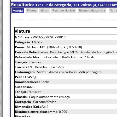
Resultado:
17º / 5º da categoria, 321 Voltas (4,374.909 
Pilotos
Motor
Resumo Horário
Resumo da corrida
Volt
Viatura
Viatura
N.º Chassis
WPOZZZ99Z9S799916
Categoria :
LMGT2
Pneus :
Michelin
F/T :
(30/65-18)
/
(31/71-18)
Caixa de Velocidades :
Porsche type G97/70 6 velocidades longitudin
Velocidade Máxima Corrida :
? Km/h
Treinos :
? Km/h
Tracção :
Traseira
Travões F/T :
Brembo - Disco Aço
Embraiagem :
Sachs 3 discos em carbono - Anti-patinagem
Peso :
1245 Kg
Amortecedores :
Sachs
Suspensão :
?
Tanque :
90.00 Lt.
Chassis :
Coque autoportante em aço
Carroçaria :
Carbono/Kevlar
Dimensões (CxLxA) :
?
Distância entre eixos (mm) :
0.000
Direcção :