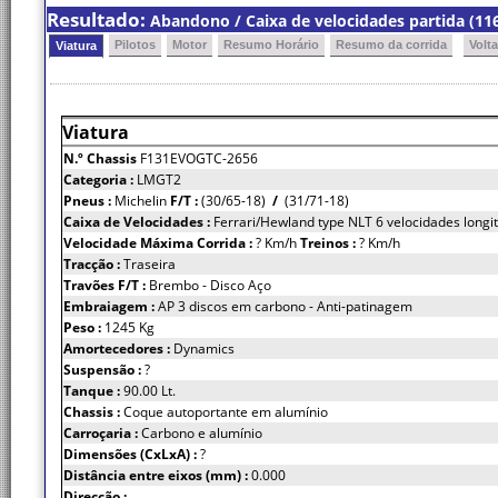
Resultado:
Abandono / Caixa de velocidades partida (116
Pilotos
Motor
Resumo Horário
Resumo da corrida
Volt
Viatura
Viatura
N.º Chassis
F131EVOGTC-2656
Categoria :
LMGT2
Pneus :
Michelin
F/T :
(30/65-18)
/
(31/71-18)
Caixa de Velocidades :
Ferrari/Hewland type NLT 6 velocidades longi
Velocidade Máxima Corrida :
? Km/h
Treinos :
? Km/h
Tracção :
Traseira
Travões F/T :
Brembo - Disco Aço
Embraiagem :
AP 3 discos em carbono - Anti-patinagem
Peso :
1245 Kg
Amortecedores :
Dynamics
Suspensão :
?
Tanque :
90.00 Lt.
Chassis :
Coque autoportante em alumínio
Carroçaria :
Carbono e alumínio
Dimensões (CxLxA) :
?
Distância entre eixos (mm) :
0.000
Direcção :