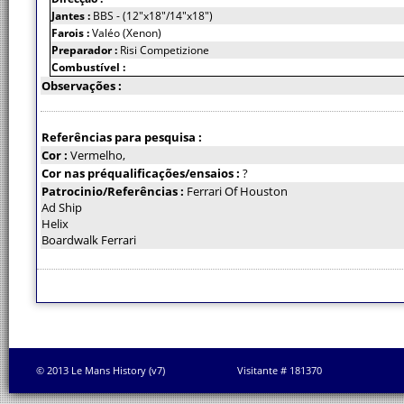
Jantes :
BBS - (12"x18"/14"x18")
Farois :
Valéo (Xenon)
Preparador :
Risi Competizione
Combustível :
Observações :
Referências para pesquisa :
Cor :
Vermelho,
Cor nas préqualificações/ensaios :
?
Patrocinio/Referências :
Ferrari Of Houston
Ad Ship
Helix
Boardwalk Ferrari
© 2013 Le Mans History (v7)
Visitante # 181370