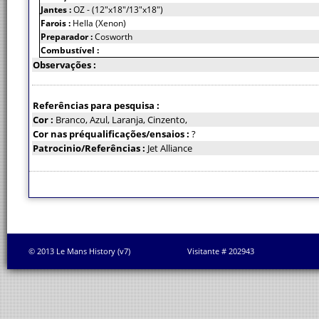
Jantes :
OZ - (12"x18"/13"x18")
Farois :
Hella (Xenon)
Preparador :
Cosworth
Combustível :
Observações :
Referências para pesquisa :
Cor :
Branco, Azul, Laranja, Cinzento,
Cor nas préqualificações/ensaios :
?
Patrocinio/Referências :
Jet Alliance
© 2013 Le Mans History (v7)
Visitante # 202943