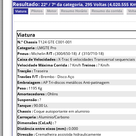
Resultado:
22º / 7º da categoria, 295 Voltas (4,020.555 
Pilotos
Motor
Resumo Horário
Resumo da corrida
Volt
Viatura
Viatura
N.º Chassis
T124 GTE C001-001
Categoria :
LMGTE Pro
Pneus :
Michelin
F/T :
(300/650-18)
/
(310/710-18)
Caixa de Velocidades :
X-Trac 6 velocidades Transversal sequenciais
Velocidade Máxima Corrida :
? Km/h
Treinos :
? Km/h
Tracção :
Traseira
Travões F/T :
Brembo - Disco Aço
Embraiagem :
AP Tri-discos metálicos Anti-patinagem
Peso :
1195 Kg
Amortecedores :
Ohlins
Suspensão :
?
Tanque :
90.00 Lt.
Chassis :
Coque autoportante em aluminio
Carroçaria :
Aluminio/Carbono
Dimensões (CxLxA) :
?
Distância entre eixos (mm) :
0.000
Direcção :
Cremalheira assistida hidraulicamente