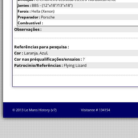
Jantes :
BBS - (12"x18"/13"x18")
Farois :
Hella (Xenon)
Preparador :
Porsche
Combustível :
Observações :
Referências para pesquisa :
Cor :
Laranja, Azul,
Cor nas préqualificações/ensaios :
?
Patrocinio/Referências :
Flying Lizard
© 2013 Le Mans History (v7)
Visitante # 134154