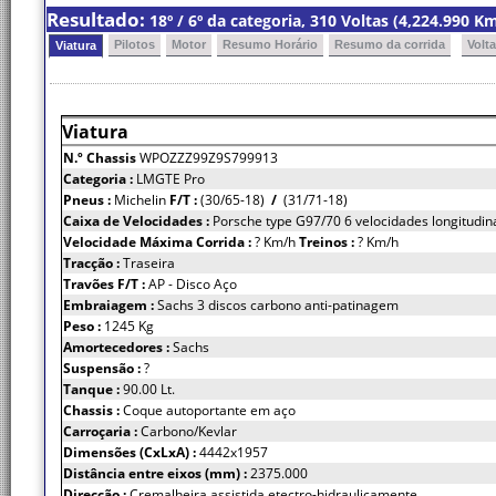
Resultado:
18º / 6º da categoria, 310 Voltas (4,224.990 
Pilotos
Motor
Resumo Horário
Resumo da corrida
Volt
Viatura
Viatura
N.º Chassis
WPOZZZ99Z9S799913
Categoria :
LMGTE Pro
Pneus :
Michelin
F/T :
(30/65-18)
/
(31/71-18)
Caixa de Velocidades :
Porsche type G97/70 6 velocidades longitudin
Velocidade Máxima Corrida :
? Km/h
Treinos :
? Km/h
Tracção :
Traseira
Travões F/T :
AP - Disco Aço
Embraiagem :
Sachs 3 discos carbono anti-patinagem
Peso :
1245 Kg
Amortecedores :
Sachs
Suspensão :
?
Tanque :
90.00 Lt.
Chassis :
Coque autoportante em aço
Carroçaria :
Carbono/Kevlar
Dimensões (CxLxA) :
4442x1957
Distância entre eixos (mm) :
2375.000
Direcção :
Cremalheira assistida etectro-hidraulicamente