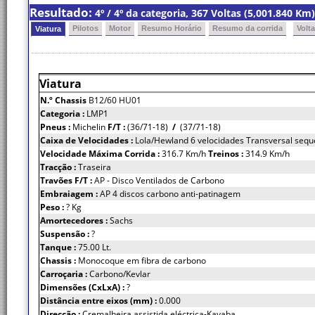
Resultado:
4º / 4º da categoria, 367 Voltas (5,001.840 K
Pilotos
Motor
Resumo Horário
Resumo da corrida
Volt
Viatura
Viatura
N.º Chassis
B12/60 HU01
Categoria :
LMP1
Pneus :
Michelin
F/T :
(36/71-18)
/
(37/71-18)
Caixa de Velocidades :
Lola/Hewland 6 velocidades Transversal sequ
Velocidade Máxima Corrida :
316.7 Km/h
Treinos :
314.9 Km/h
Tracção :
Traseira
Travões F/T :
AP - Disco Ventilados de Carbono
Embraiagem :
AP 4 discos carbono anti-patinagem
Peso :
? Kg
Amortecedores :
Sachs
Suspensão :
?
Tanque :
75.00 Lt.
Chassis :
Monocoque em fibra de carbono
Carroçaria :
Carbono/Kevlar
Dimensões (CxLxA) :
?
Distância entre eixos (mm) :
0.000
Direcção :
Cremalheira assistida eléctrica-Kayaba