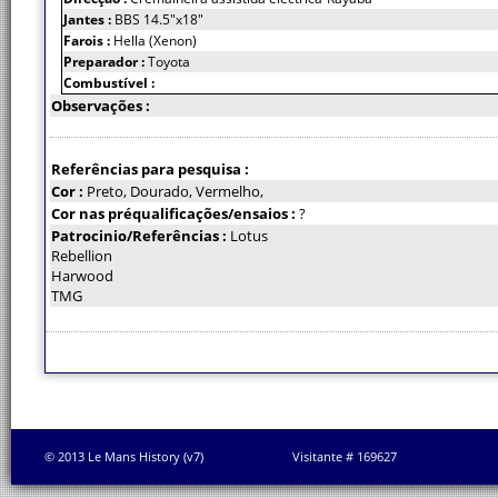
Jantes :
BBS 14.5"x18"
Farois :
Hella (Xenon)
Preparador :
Toyota
Combustível :
Observações :
Referências para pesquisa :
Cor :
Preto, Dourado, Vermelho,
Cor nas préqualificações/ensaios :
?
Patrocinio/Referências :
Lotus
Rebellion
Harwood
TMG
© 2013 Le Mans History (v7)
Visitante # 169627