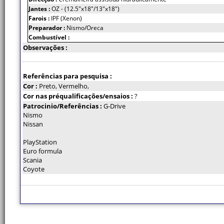
Jantes :
OZ - (12.5"x18"/13"x18")
Farois :
IPF (Xenon)
Preparador :
Nismo/Oreca
Combustível :
Observações :
Referências para pesquisa :
Cor :
Preto, Vermelho,
Cor nas préqualificações/ensaios :
?
Patrocinio/Referências :
G-Drive
Nismo
Nissan
PlayStation
Euro formula
Scania
Coyote