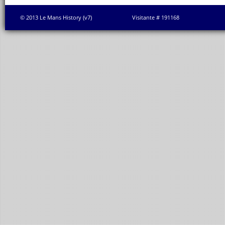
© 2013 Le Mans History (v7)
Visitante # 191168