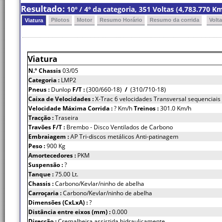
Resultado:
10º / 4º da categoria, 351 Voltas (4,783.770 
Pilotos
Motor
Resumo Horário
Resumo da corrida
Volt
Viatura
Viatura
N.º Chassis
03/05
Categoria :
LMP2
Pneus :
Dunlop
F/T :
(300/660-18)
/
(310/710-18)
Caixa de Velocidades :
X-Trac 6 velocidades Transversal sequenciais
Velocidade Máxima Corrida :
? Km/h
Treinos :
301.0 Km/h
Tracção :
Traseira
Travões F/T :
Brembo - Disco Ventilados de Carbono
Embraiagem :
AP Tri-discos metálicos Anti-patinagem
Peso :
900 Kg
Amortecedores :
PKM
Suspensão :
?
Tanque :
75.00 Lt.
Chassis :
Carbono/Kevlar/ninho de abelha
Carroçaria :
Carbono/Kevlar/ninho de abelha
Dimensões (CxLxA) :
?
Distância entre eixos (mm) :
0.000
Direcção :
Cremalheira assistida hidraulicamente