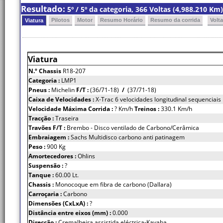
Resultado:
5º / 5º da categoria, 366 Voltas (4,988.210 K
Pilotos
Motor
Resumo Horário
Resumo da corrida
Volt
Viatura
Viatura
N.º Chassis
R18-207
Categoria :
LMP1
Pneus :
Michelin
F/T :
(36/71-18)
/
(37/71-18)
Caixa de Velocidades :
X-Trac 6 velocidades longitudinal sequenciais
Velocidade Máxima Corrida :
? Km/h
Treinos :
330.1 Km/h
Tracção :
Traseira
Travões F/T :
Brembo - Disco ventilado de Carbono/Cerâmica
Embraiagem :
Sachs Multidisco carbono anti patinagem
Peso :
900 Kg
Amortecedores :
Ohlins
Suspensão :
?
Tanque :
60.00 Lt.
Chassis :
Monocoque em fibra de carbono (Dallara)
Carroçaria :
Carbono
Dimensões (CxLxA) :
?
Distância entre eixos (mm) :
0.000
Direcção :
Cremalheira assistida eléctrica-Kayaba