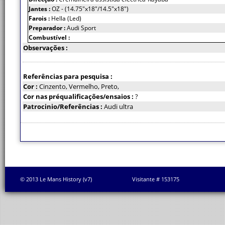
Jantes :
OZ - (14.75"x18"/14.5"x18")
Farois :
Hella (Led)
Preparador :
Audi Sport
Combustível :
Observações :
Referências para pesquisa :
Cor :
Cinzento, Vermelho, Preto,
Cor nas préqualificações/ensaios :
?
Patrocinio/Referências :
Audi ultra
© 2013 Le Mans History (v7)
Visitante # 153175