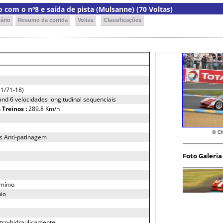
 com o nº8 e saída de pista (Mulsanne) (70 Voltas)
ário
Resumo da corrida
Voltas
Classificações
1/71-18)
nd 6 velocidades longitudinal sequenciais
h
Treinos :
289.8 Km/h
© Ch
os Anti-patinagem
Foto Galeria
mínio
nio
ctro-hidraulicamente