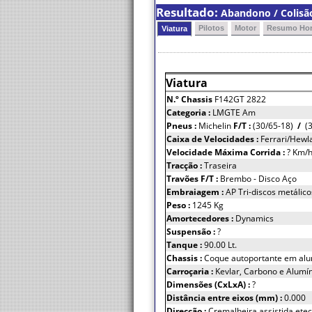
Resultado:
Abandono / Colisão
Pilotos
Motor
Resumo Hor
Viatura
Viatura
N.º Chassis
F142GT 2822
Categoria :
LMGTE Am
Pneus :
Michelin
F/T :
(30/65-18)
/
(3
Caixa de Velocidades :
Ferrari/Hewla
Velocidade Máxima Corrida :
? Km/
Tracção :
Traseira
Travões F/T :
Brembo - Disco Aço
Embraiagem :
AP Tri-discos metálic
Peso :
1245 Kg
Amortecedores :
Dynamics
Suspensão :
?
Tanque :
90.00 Lt.
Chassis :
Coque autoportante em alu
Carroçaria :
Kevlar, Carbono e Alumí
Dimensões (CxLxA) :
?
Distância entre eixos (mm) :
0.000
Direcção :
Cremalheira assistida ete