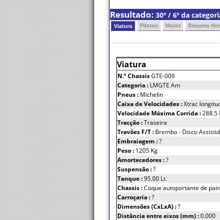
Resultado:
30º / 6º da catego
Pilotos
Motor
Resumo Hor
Viatura
Viatura
N.º Chassis
GTE-009
Categoria :
LMGTE Am
Pneus :
Michelin
Caixa de Velocidades :
Xtrac longitu
Velocidade Máxima Corrida :
288.5
Tracção :
Traseira
Travões F/T :
Brembo - Disco Assisti
Embraiagem :
?
Peso :
1205 Kg
Amortecedores :
?
Suspensão :
?
Tanque :
95.00 Lt.
Chassis :
Coque autoportante de pain
Carroçaria :
?
Dimensões (CxLxA) :
?
Distância entre eixos (mm) :
0.000