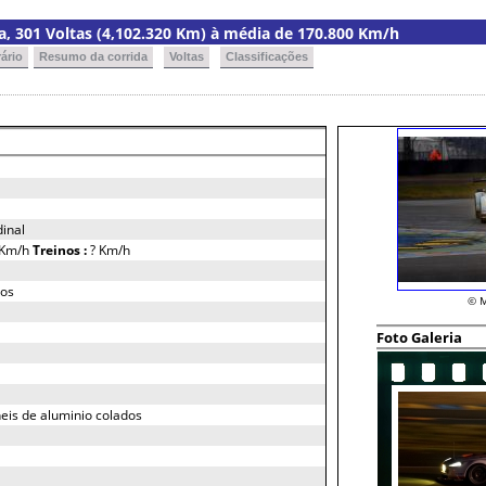
ria, 301 Voltas (4,102.320 Km) à média de 170.800 Km/h
ário
Resumo da corrida
Voltas
Classificações
dinal
 Km/h
Treinos :
? Km/h
dos
© M
Foto Galeria
eis de aluminio colados