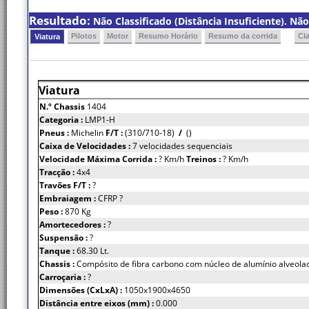
Resultado:
Não Classificado (Distância Insuficiente). Nã
Pilotos
Motor
Resumo Horário
Resumo da corrida
Cl
Viatura
Viatura
N.º Chassis
1404
Categoria :
LMP1-H
Pneus :
Michelin
F/T :
(310/710-18)
/
()
Caixa de Velocidades :
7 velocidades sequenciais
Velocidade Máxima Corrida :
? Km/h
Treinos :
? Km/h
Tracção :
4x4
Travões F/T :
?
Embraiagem :
CFRP ?
Peso :
870 Kg
Amortecedores :
?
Suspensão :
?
Tanque :
68.30 Lt.
Chassis :
Compósito de fibra carbono com núcleo de alumínio alveola
Carroçaria :
?
Dimensões (CxLxA) :
1050x1900x4650
Distância entre eixos (mm) :
0.000