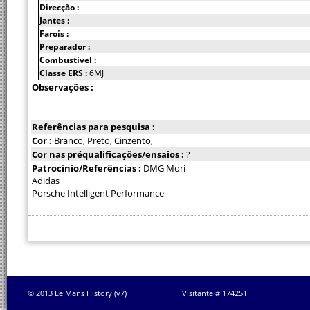
Direcção :
Jantes :
Farois :
Preparador :
Combustível :
Classe ERS :
6MJ
Observações :
Referências para pesquisa :
Cor :
Branco, Preto, Cinzento,
Cor nas préqualificações/ensaios :
?
Patrocinio/Referências :
DMG Mori
Adidas
Porsche Intelligent Performance
© 2013 Le Mans History (v7)
Visitante # 174251