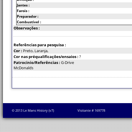
Jantes :
Farois :
Preparador :
Combustível :
Observações :
Referências para pesquisa :
Cor :
Preto, Laranja,
Cor nas préqualificações/ensaios :
?
Patrocinio/Referências :
G-Drive
McDonalds
© 2013 Le Mans History (v7)
Visitante # 169778