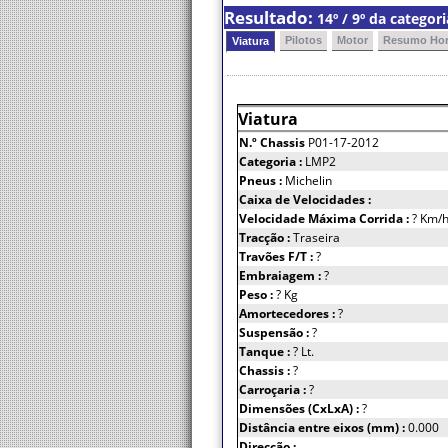
Resultado:
14º / 9º da catego
Pilotos
Motor
Resumo Hor
Viatura
Viatura
N.º Chassis
P01-17-2012
Categoria :
LMP2
Pneus :
Michelin
Caixa de Velocidades :
Velocidade Máxima Corrida :
? Km/
Tracção :
Traseira
Travões F/T :
?
Embraiagem :
?
Peso :
? Kg
Amortecedores :
?
Suspensão :
?
Tanque :
? Lt.
Chassis :
?
Carroçaria :
?
Dimensões (CxLxA) :
?
Distância entre eixos (mm) :
0.000
Direcção :