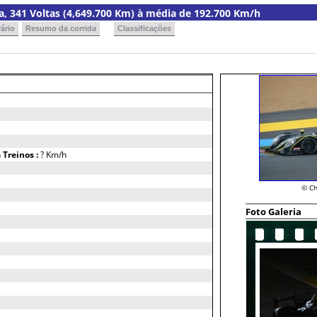
ria, 341 Voltas (4,649.700 Km) à média de 192.700 Km/h
ário
Resumo da corrida
Classificações
h
Treinos :
? Km/h
© Ch
Foto Galeria