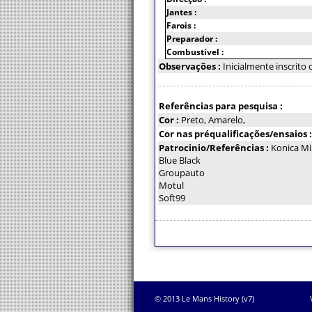
Jantes :
Farois :
Preparador :
Combustível :
Observações :
Inicialmente inscrito
Referências para pesquisa :
Cor :
Preto, Amarelo,
Cor nas préqualificações/ensaios 
Patrocinio/Referências :
Konica Mi
Blue Black
Groupauto
Motul
Soft99
© 2013 Le Mans History (v7)