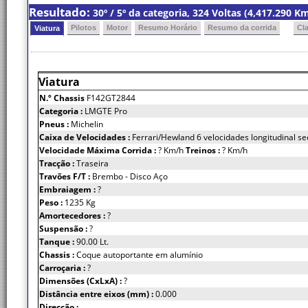
Resultado:
30º / 5º da categoria, 324 Voltas (4,417.290 
Pilotos
Motor
Resumo Horário
Resumo da corrida
Cl
Viatura
Viatura
N.º Chassis
F142GT2844
Categoria :
LMGTE Pro
Pneus :
Michelin
Caixa de Velocidades :
Ferrari/Hewland 6 velocidades longitudinal se
Velocidade Máxima Corrida :
? Km/h
Treinos :
? Km/h
Tracção :
Traseira
Travões F/T :
Brembo - Disco Aço
Embraiagem :
?
Peso :
1235 Kg
Amortecedores :
?
Suspensão :
?
Tanque :
90.00 Lt.
Chassis :
Coque autoportante em alumínio
Carroçaria :
?
Dimensões (CxLxA) :
?
Distância entre eixos (mm) :
0.000
Direcção :