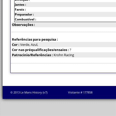
Jantes :
Farois :
Preparador :
Combustível :
Observações :
Referências para pesquisa :
Cor :
Verde, Azul,
Cor nas préqualificações/ensaios :
?
Patrocinio/Referências :
Krohn Racing
© 2013 Le Mans History (v7)
Visitante # 177858