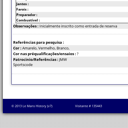
Jantes :
Farois :
Preparador :
Combustível :
Observações :
Inicialmente inscrito como entrada de reserva
Referências para pesquisa :
Cor :
Amarelo, Vermelho, Branco,
Cor nas préqualificações/ensaios :
?
Patrocinio/Referências :
JMW
Sportscode
© 2013 Le Mans History (v7)
Visitante # 135443