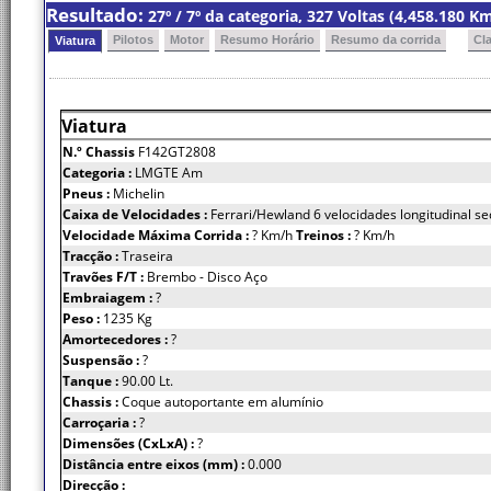
Resultado:
27º / 7º da categoria, 327 Voltas (4,458.180 
Pilotos
Motor
Resumo Horário
Resumo da corrida
Cl
Viatura
Viatura
N.º Chassis
F142GT2808
Categoria :
LMGTE Am
Pneus :
Michelin
Caixa de Velocidades :
Ferrari/Hewland 6 velocidades longitudinal se
Velocidade Máxima Corrida :
? Km/h
Treinos :
? Km/h
Tracção :
Traseira
Travões F/T :
Brembo - Disco Aço
Embraiagem :
?
Peso :
1235 Kg
Amortecedores :
?
Suspensão :
?
Tanque :
90.00 Lt.
Chassis :
Coque autoportante em alumínio
Carroçaria :
?
Dimensões (CxLxA) :
?
Distância entre eixos (mm) :
0.000
Direcção :