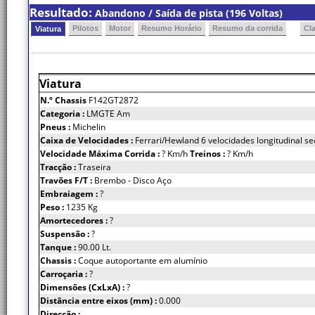
Resultado:
Abandono / Saída de pista (196 Voltas)
Pilotos
Motor
Resumo Horário
Resumo da corrida
Cl
Viatura
Viatura
N.º Chassis
F142GT2872
Categoria :
LMGTE Am
Pneus :
Michelin
Caixa de Velocidades :
Ferrari/Hewland 6 velocidades longitudinal se
Velocidade Máxima Corrida :
? Km/h
Treinos :
? Km/h
Tracção :
Traseira
Travões F/T :
Brembo - Disco Aço
Embraiagem :
?
Peso :
1235 Kg
Amortecedores :
?
Suspensão :
?
Tanque :
90.00 Lt.
Chassis :
Coque autoportante em alumínio
Carroçaria :
?
Dimensões (CxLxA) :
?
Distância entre eixos (mm) :
0.000
Direcção :