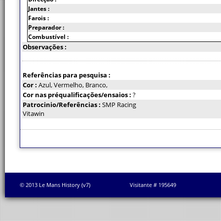
Jantes :
Farois :
Preparador :
Combustível :
Observações :
Referências para pesquisa :
Cor :
Azul, Vermelho, Branco,
Cor nas préqualificações/ensaios :
?
Patrocinio/Referências :
SMP Racing
Vitawin
© 2013 Le Mans History (v7)
Visitante # 195649