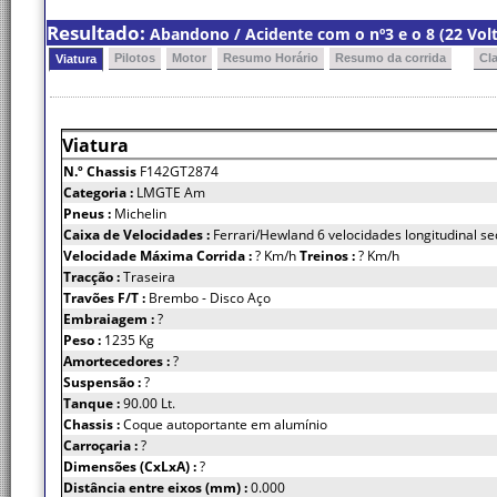
Resultado:
Abandono / Acidente com o nº3 e o 8 (22 Volt
Pilotos
Motor
Resumo Horário
Resumo da corrida
Cl
Viatura
Viatura
N.º Chassis
F142GT2874
Categoria :
LMGTE Am
Pneus :
Michelin
Caixa de Velocidades :
Ferrari/Hewland 6 velocidades longitudinal se
Velocidade Máxima Corrida :
? Km/h
Treinos :
? Km/h
Tracção :
Traseira
Travões F/T :
Brembo - Disco Aço
Embraiagem :
?
Peso :
1235 Kg
Amortecedores :
?
Suspensão :
?
Tanque :
90.00 Lt.
Chassis :
Coque autoportante em alumínio
Carroçaria :
?
Dimensões (CxLxA) :
?
Distância entre eixos (mm) :
0.000