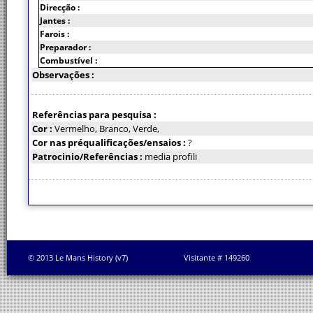
Direcção :
Jantes :
Farois :
Preparador :
Combustível :
Observações :
Referências para pesquisa :
Cor :
Vermelho, Branco, Verde,
Cor nas préqualificações/ensaios :
?
Patrocinio/Referências :
media profili
© 2013 Le Mans History (v7)
Visitante # 149260