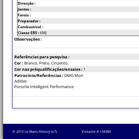
Direcção :
Jantes :
Farois :
Preparador :
Combustível :
Classe ERS :
6MJ
Observações :
Referências para pesquisa :
Cor :
Branco, Preto, Cinzento,
Cor nas préqualificações/ensaios :
?
Patrocinio/Referências :
DMG Mori
Adidas
Porsche Intelligent Performance
© 2013 Le Mans History (v7)
Visitante # 134384