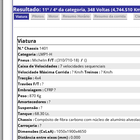
Resultado:
11º / 4º da categoria, 348 Voltas (4,744.510 
Pilotos
Motor
Resumo Horário
Resumo da corrida
Cl
Viatura
Viatura
N.º Chassis
1401
Categoria :
LMP1-H
Pneus :
Michelin
F/T :
(310/710-18)
/
()
Caixa de Velocidades :
7 velocidades sequenciais
Velocidade Máxima Corrida :
? Km/h
Treinos :
? Km/h
Tracção :
4x4
Travões F/T :
?
Embraiagem :
CFRP ?
Peso :
870 Kg
Amortecedores :
?
Suspensão :
?
Tanque :
68.30 Lt.
Chassis :
Compósito de fibra carbono com núcleo de alumínio alveola
Carroçaria :
?
Dimensões (CxLxA) :
1050x1900x4650
Distância entre eixos (mm) :
0.000