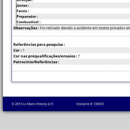
Jantes :
Farois :
Preparador :
Combustível :
Observações :
Foi retirado devido a acidente em testes privados 
Referências para pesquisa :
Cor :
?
Cor nas préqualificações/ensaios :
?
Patrocinio/Referências :
© 2013 Le Mans History (v7)
Visitante # 136553