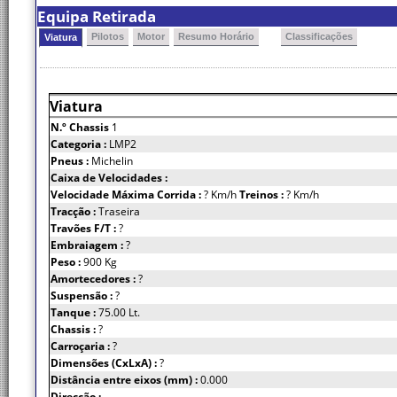
Equipa Retirada
Pilotos
Motor
Resumo Horário
Classificações
Viatura
Viatura
N.º Chassis
1
Categoria :
LMP2
Pneus :
Michelin
Caixa de Velocidades :
Velocidade Máxima Corrida :
? Km/h
Treinos :
? Km/h
Tracção :
Traseira
Travões F/T :
?
Embraiagem :
?
Peso :
900 Kg
Amortecedores :
?
Suspensão :
?
Tanque :
75.00 Lt.
Chassis :
?
Carroçaria :
?
Dimensões (CxLxA) :
?
Distância entre eixos (mm) :
0.000
Direcção :