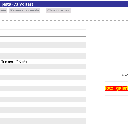
pista (73 Voltas)
ário
Resumo da corrida
Classificações
h
Treinos :
? Km/h
© Ch
foto_galer