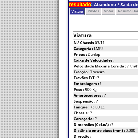
:
Abandono / Saída de 
resultado
Pilotos
Motor
Resumo Hor
Viatura
Viatura
N.º Chassis
03/11
Categoria :
LMP2
Pneus :
Dunlop
Caixa de Velocidades :
Velocidade Máxima Corrida :
? Km/
Tracção :
Traseira
Travões F/T :
?
Embraiagem :
?
Peso :
900 Kg
Amortecedores :
?
Suspensão :
?
Tanque :
75.00 Lt.
Chassis :
?
Carroçaria :
?
Dimensões (CxLxA) :
?
Distância entre eixos (mm) :
0.000
Direcção :