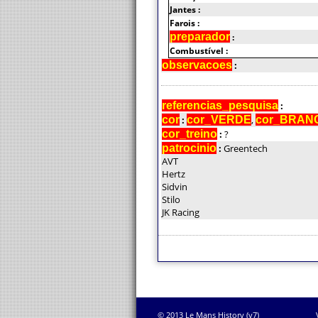
Jantes :
Farois :
preparador
:
Combustível :
observacoes
:
referencias_pesquisa
:
cor
:
cor_VERDE
,
cor_BRAN
cor_treino
:
?
patrocinio
:
Greentech
AVT
Hertz
Sidvin
Stilo
JK Racing
© 2013 Le Mans History (v7)