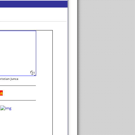
ristian Junca
ia