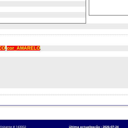
CO
,
cor_AMARELO
,
Visitante # 143002
última actualização : 2026-07-24