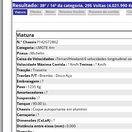
Resultado:
38º / 14º da categoria, 295 Voltas (4,021.990
Pilotos
Motor
Resumo Horário
Resumo da corrida
Cl
Viatura
Viatura
N.º Chassis
F142GT2862
Categoria :
LMGTE Am
Pneus :
Michelin
Caixa de Velocidades :
Ferrari/Hewland 6 velocidades longitudinal se
Velocidade Máxima Corrida :
? Km/h
Treinos :
? Km/h
Tracção :
Traseira
Travões F/T :
Brembo - Disco Aço
Embraiagem :
?
Peso :
1235 Kg
Amortecedores :
?
Suspensão :
?
Tanque :
90.00 Lt.
Chassis :
Coque autoportante em alumínio
Carroçaria :
?
Dimensões (CxLxA) :
?
Distância entre eixos (mm) :
0.000
Direcção :