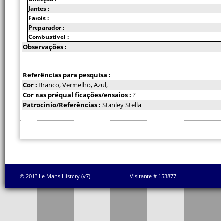
Jantes :
Farois :
Preparador :
Combustível :
Observações :
Referências para pesquisa :
Cor :
Branco, Vermelho, Azul,
Cor nas préqualificações/ensaios :
?
Patrocinio/Referências :
Stanley Stella
© 2013 Le Mans History (v7)
Visitante # 153877