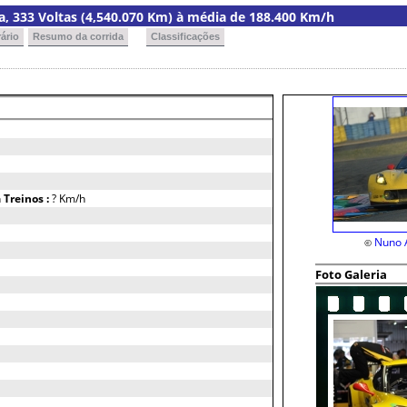
ria, 333 Voltas (4,540.070 Km) à média de 188.400 Km/h
ário
Resumo da corrida
Classificações
h
Treinos :
? Km/h
Nuno 
©
Foto Galeria