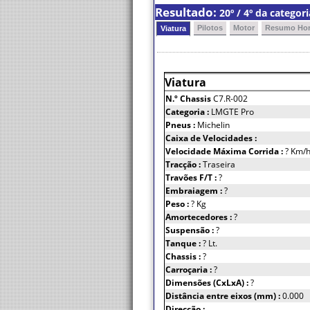
Resultado:
20º / 4º da catego
Pilotos
Motor
Resumo Hor
Viatura
Viatura
N.º Chassis
C7.R-002
Categoria :
LMGTE Pro
Pneus :
Michelin
Caixa de Velocidades :
Velocidade Máxima Corrida :
? Km/
Tracção :
Traseira
Travões F/T :
?
Embraiagem :
?
Peso :
? Kg
Amortecedores :
?
Suspensão :
?
Tanque :
? Lt.
Chassis :
?
Carroçaria :
?
Dimensões (CxLxA) :
?
Distância entre eixos (mm) :
0.000
Direcção :