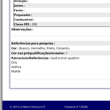
Direcção :
Jantes :
Farois :
Preparador :
Combustível :
Classe ERS :
2MJ
Observações :
Referências para pesquisa :
Cor :
Branco, Vermelho, Preto, Cinzento,
Cor nas préqualificações/ensaios :
?
Patrocinio/Referências :
Audi e-tron quattro
Oris
Aethra
Mahle
© 2013 Le Mans History (v7)
Visitante # 135206