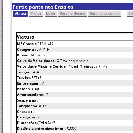
Participante nos Ensaios
Pilotos
Motor
Resumo Horário
Resumo da corrida
Cl
Viatura
Viatura
N.º Chassis
R18H-412
Categoria :
LMP1-H
Pneus :
Michelin
Caixa de Velocidades :
X-Trac sequenciais
Velocidade Máxima Corrida :
? Km/h
Treinos :
? Km/h
Tracção :
4x4
Travões F/T :
?
Embraiagem :
?
Peso :
870 Kg
Amortecedores :
?
Suspensão :
?
Tanque :
54.30 Lt.
Chassis :
?
Carroçaria :
?
Dimensões (CxLxA) :
?
Distância entre eixos (mm) :
0.000