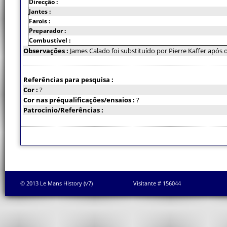
Direcção :
Jantes :
Farois :
Preparador :
Combustível :
Observações :
James Calado foi substituído por Pierre Kaffer após o
Referências para pesquisa :
Cor :
?
Cor nas préqualificações/ensaios :
?
Patrocinio/Referências :
© 2013 Le Mans History (v7)
Visitante # 156044