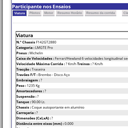
Participante nos Ensaios
Pilotos
Motor
Resumo Horário
Resumo da corrida
Cl
Viatura
Viatura
N.º Chassis
F142GT2880
Categoria :
LMGTE Pro
Pneus :
Michelin
Caixa de Velocidades :
Ferrari/Hewland 6 velocidades longitudinal se
Velocidade Máxima Corrida :
? Km/h
Treinos :
? Km/h
Tracção :
Traseira
Travões F/T :
Brembo - Disco Aço
Embraiagem :
?
Peso :
1235 Kg
Amortecedores :
?
Suspensão :
?
Tanque :
90.00 Lt.
Chassis :
Coque autoportante em alumínio
Carroçaria :
?
Dimensões (CxLxA) :
?
Distância entre eixos (mm) :
0.000