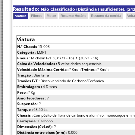
Resultado:
Não Classificado (Distância Insuficiente). (242
Pilotos
Motor
Resumo Horário
Resumo da corrida
Volt
Viatura
Viatura
N.º Chassis
15-003
Categoria :
LMP1
Pneus :
Michelin
F/T :
(31/71 - 16)
/
(20/71 - 16)
Caixa de Velocidades :
5 velocidades sequenciais
Velocidade Máxima Corrida :
? Km/h
Treinos :
? Km/h
Tracção :
Dianteira
Travões F/T :
Disco ventilado de Carbono/Cerâmica
Embraiagem :
4 Discos
Peso :
? Kg
Amortecedores :
?
Suspensão :
?
Tanque :
68.50 Lt.
Chassis :
Compósito de fibra de carbono e alumínio, monocoque em n
Carroçaria :
Carbono
Dimensões (CxLxA) :
?
Distância entre eixos (mm) :
0.000