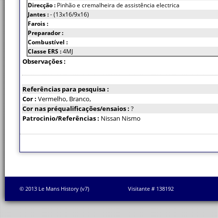
Direcção :
Pinhão e cremalheira de assistência electrica
Jantes :
- (13x16/9x16)
Farois :
Preparador :
Combustível :
Classe ERS :
4MJ
Observações :
Referências para pesquisa :
Cor :
Vermelho, Branco,
Cor nas préqualificações/ensaios :
?
Patrocinio/Referências :
Nissan Nismo
© 2013 Le Mans History (v7)
Visitante # 138192