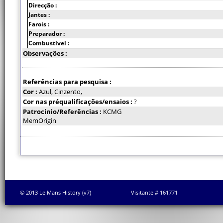
Direcção :
Jantes :
Farois :
Preparador :
Combustível :
Observações :
Referências para pesquisa :
Cor :
Azul, Cinzento,
Cor nas préqualificações/ensaios :
?
Patrocinio/Referências :
KCMG
MemOrigin
© 2013 Le Mans History (v7)
Visitante # 161771