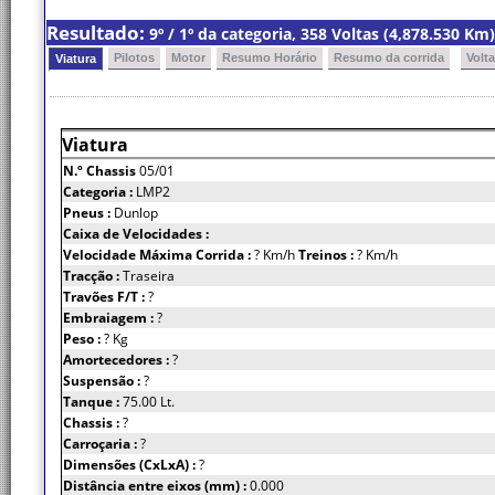
Resultado:
9º / 1º da categoria, 358 Voltas (4,878.530 K
Pilotos
Motor
Resumo Horário
Resumo da corrida
Volt
Viatura
Viatura
N.º Chassis
05/01
Categoria :
LMP2
Pneus :
Dunlop
Caixa de Velocidades :
Velocidade Máxima Corrida :
? Km/h
Treinos :
? Km/h
Tracção :
Traseira
Travões F/T :
?
Embraiagem :
?
Peso :
? Kg
Amortecedores :
?
Suspensão :
?
Tanque :
75.00 Lt.
Chassis :
?
Carroçaria :
?
Dimensões (CxLxA) :
?
Distância entre eixos (mm) :
0.000