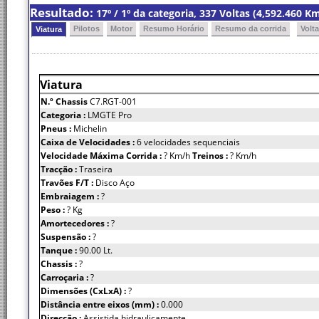
Resultado:
17º / 1º da categoria, 337 Voltas (4,592.460 
Pilotos
Motor
Resumo Horário
Resumo da corrida
Volt
Viatura
Viatura
N.º Chassis
C7.RGT-001
Categoria :
LMGTE Pro
Pneus :
Michelin
Caixa de Velocidades :
6 velocidades sequenciais
Velocidade Máxima Corrida :
? Km/h
Treinos :
? Km/h
Tracção :
Traseira
Travões F/T :
Disco Aço
Embraiagem :
?
Peso :
? Kg
Amortecedores :
?
Suspensão :
?
Tanque :
90.00 Lt.
Chassis :
?
Carroçaria :
?
Dimensões (CxLxA) :
?
Distância entre eixos (mm) :
0.000
Direcção :
Assistida hidraulicamente