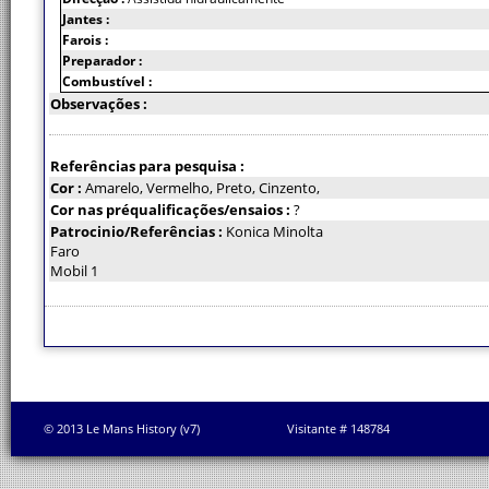
Jantes :
Farois :
Preparador :
Combustível :
Observações :
Referências para pesquisa :
Cor :
Amarelo, Vermelho, Preto, Cinzento,
Cor nas préqualificações/ensaios :
?
Patrocinio/Referências :
Konica Minolta
Faro
Mobil 1
© 2013 Le Mans History (v7)
Visitante # 148784