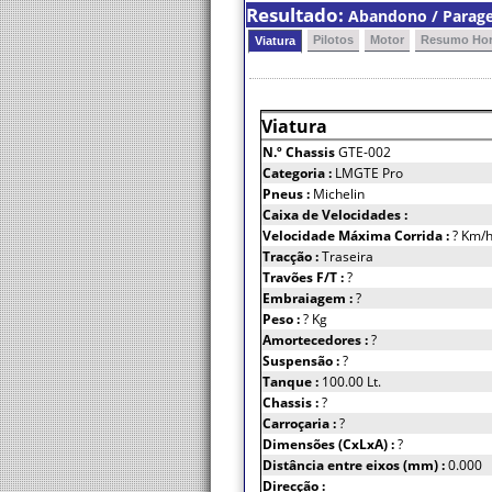
Resultado:
Abandono / Parage
Pilotos
Motor
Resumo Hor
Viatura
Viatura
N.º Chassis
GTE-002
Categoria :
LMGTE Pro
Pneus :
Michelin
Caixa de Velocidades :
Velocidade Máxima Corrida :
? Km/
Tracção :
Traseira
Travões F/T :
?
Embraiagem :
?
Peso :
? Kg
Amortecedores :
?
Suspensão :
?
Tanque :
100.00 Lt.
Chassis :
?
Carroçaria :
?
Dimensões (CxLxA) :
?
Distância entre eixos (mm) :
0.000
Direcção :