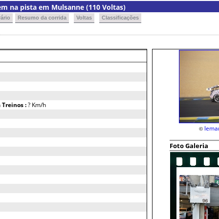
m na pista em Mulsanne (110 Voltas)
ário
Resumo da corrida
Voltas
Classificações
h
Treinos :
? Km/h
lema
©
Foto Galeria