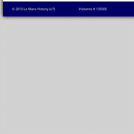
© 2013 Le Mans History (v7)
Visitante # 135505