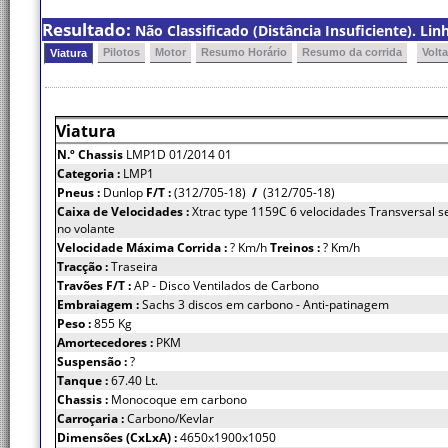
Resultado:
Não Classificado (Distância Insuficiente). Li
Pilotos
Motor
Resumo Horário
Resumo da corrida
Volt
Viatura
Viatura
N.º Chassis
LMP1D 01/2014 01
Categoria :
LMP1
Pneus :
Dunlop
F/T :
(312/705-18)
/
(312/705-18)
Caixa de Velocidades :
Xtrac type 1159C 6 velocidades Transversal s
no volante
Velocidade Máxima Corrida :
? Km/h
Treinos :
? Km/h
Tracção :
Traseira
Travões F/T :
AP - Disco Ventilados de Carbono
Embraiagem :
Sachs 3 discos em carbono - Anti-patinagem
Peso :
855 Kg
Amortecedores :
PKM
Suspensão :
?
Tanque :
67.40 Lt.
Chassis :
Monocoque em carbono
Carroçaria :
Carbono/Kevlar
Dimensões (CxLxA) :
4650x1900x1050