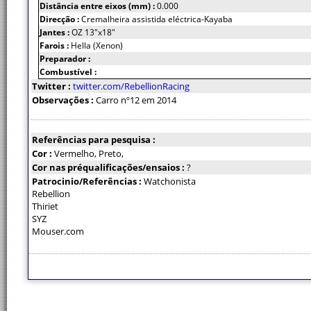
Distância entre eixos (mm) :
0.000
Direcção :
Cremalheira assistida eléctrica-Kayaba
Jantes :
OZ 13"x18"
Farois :
Hella (Xenon)
Preparador :
Combustível :
Twitter :
twitter.com/RebellionRacing
Observações :
Carro nº12 em 2014
Referências para pesquisa :
Cor :
Vermelho, Preto,
Cor nas préqualificações/ensaios :
?
Patrocinio/Referências :
Watchonista
Rebellion
Thiriet
SYZ
Mouser.com