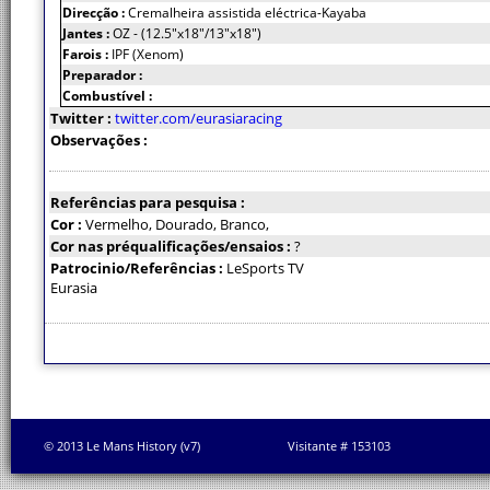
Direcção :
Cremalheira assistida eléctrica-Kayaba
Jantes :
OZ - (12.5"x18"/13"x18")
Farois :
IPF (Xenom)
Preparador :
Combustível :
Twitter :
twitter.com/eurasiaracing
Observações :
Referências para pesquisa :
Cor :
Vermelho, Dourado, Branco,
Cor nas préqualificações/ensaios :
?
Patrocinio/Referências :
LeSports TV
Eurasia
© 2013 Le Mans History (v7)
Visitante # 153103