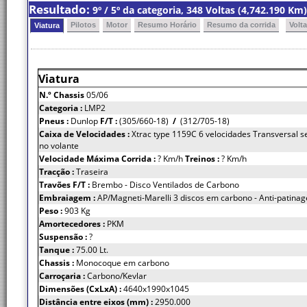
Resultado:
9º / 5º da categoria, 348 Voltas (4,742.190 K
Pilotos
Motor
Resumo Horário
Resumo da corrida
Volt
Viatura
Viatura
N.º Chassis
05/06
Categoria :
LMP2
Pneus :
Dunlop
F/T :
(305/660-18)
/
(312/705-18)
Caixa de Velocidades :
Xtrac type 1159C 6 velocidades Transversal s
no volante
Velocidade Máxima Corrida :
? Km/h
Treinos :
? Km/h
Tracção :
Traseira
Travões F/T :
Brembo - Disco Ventilados de Carbono
Embraiagem :
AP/Magneti-Marelli 3 discos em carbono - Anti-patina
Peso :
903 Kg
Amortecedores :
PKM
Suspensão :
?
Tanque :
75.00 Lt.
Chassis :
Monocoque em carbono
Carroçaria :
Carbono/Kevlar
Dimensões (CxLxA) :
4640x1990x1045
Distância entre eixos (mm) :
2950.000