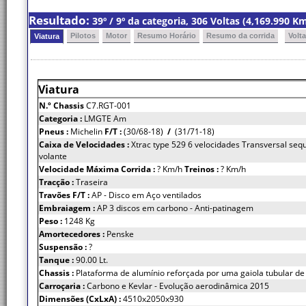
Resultado:
39º / 9º da categoria, 306 Voltas (4,169.990 
Pilotos
Motor
Resumo Horário
Resumo da corrida
Volt
Viatura
Viatura
N.º Chassis
C7.RGT-001
Categoria :
LMGTE Am
Pneus :
Michelin
F/T :
(30/68-18)
/
(31/71-18)
Caixa de Velocidades :
Xtrac type 529 6 velocidades Transversal sequ
volante
Velocidade Máxima Corrida :
? Km/h
Treinos :
? Km/h
Tracção :
Traseira
Travões F/T :
AP - Disco em Aço ventilados
Embraiagem :
AP 3 discos em carbono - Anti-patinagem
Peso :
1248 Kg
Amortecedores :
Penske
Suspensão :
?
Tanque :
90.00 Lt.
Chassis :
Plataforma de alumínio reforçada por uma gaiola tubular de
Carroçaria :
Carbono e Kevlar - Evolução aerodinâmica 2015
Dimensões (CxLxA) :
4510x2050x930