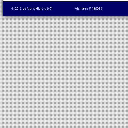
© 2013 Le Mans History (v7)
Visitante # 180958