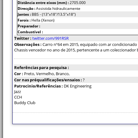
Distância entre eixos (mm) :
2705.000
Direcção :
Assistida hidraulicamente
Jantes :
BBS - (13"x18"/13.5"x18")
Farois :
Hella (Xenon)
Preparador :
Combustível :
Twitter :
twitter.com/991RSR
Observações :
Carro nº64 em 2015, equipado com ar condicionado
Chassis vencedor no ano de 2015, pertencente a um coleccionador b
Referências para pesquisa :
Cor :
Preto, Vermelho, Branco,
Cor nas préqualificações/ensaios :
?
Patrocinio/Referências :
DK Engineering
Jazz
CCH
Buddy Club