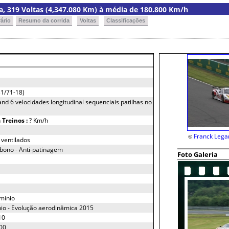
ria, 319 Voltas (4,347.080 Km) à média de 180.800 Km/h
ário
Resumo da corrida
Voltas
Classificações
1/71-18)
nd 6 velocidades longitudinal sequenciais patilhas no
h
Treinos :
? Km/h
Franck Lega
©
ventilados
bono - Anti-patinagem
Foto Galeria
mínio
nio - Evolução aerodinâmica 2015
10
00