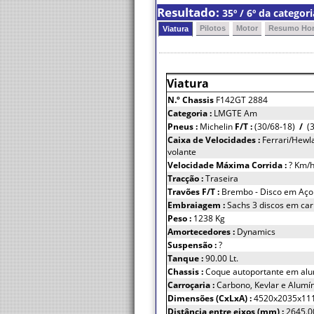
Resultado:
35º / 6º da catego
Pilotos
Motor
Resumo Hor
Viatura
Viatura
N.º Chassis
F142GT 2884
Categoria :
LMGTE Am
Pneus :
Michelin
F/T :
(30/68-18)
/
(3
Caixa de Velocidades :
Ferrari/Hewla
volante
Velocidade Máxima Corrida :
? Km/
Tracção :
Traseira
Travões F/T :
Brembo - Disco em Aço 
Embraiagem :
Sachs 3 discos em car
Peso :
1238 Kg
Amortecedores :
Dynamics
Suspensão :
?
Tanque :
90.00 Lt.
Chassis :
Coque autoportante em alu
Carroçaria :
Carbono, Kevlar e Alumí
Dimensões (CxLxA) :
4520x2035x11
Distância entre eixos (mm) :
2645.0