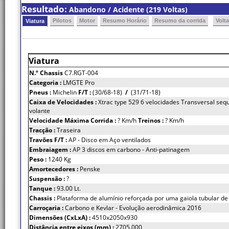
Resultado:
Abandono / Acidente (219 Voltas)
Pilotos
Motor
Resumo Horário
Resumo da corrida
Volt
Viatura
Viatura
N.º Chassis
C7.RGT-004
Categoria :
LMGTE Pro
Pneus :
Michelin
F/T :
(30/68-18)
/
(31/71-18)
Caixa de Velocidades :
Xtrac type 529 6 velocidades Transversal sequ
volante
Velocidade Máxima Corrida :
? Km/h
Treinos :
? Km/h
Tracção :
Traseira
Travões F/T :
AP - Disco em Aço ventilados
Embraiagem :
AP 3 discos em carbono - Anti-patinagem
Peso :
1240 Kg
Amortecedores :
Penske
Suspensão :
?
Tanque :
93.00 Lt.
Chassis :
Plataforma de alumínio reforçada por uma gaiola tubular de
Carroçaria :
Carbono e Kevlar - Evolução aerodinâmica 2016
Dimensões (CxLxA) :
4510x2050x930
Distância entre eixos (mm) :
2705.000