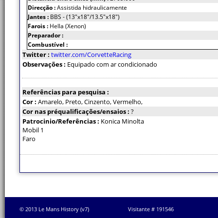
Direcção :
Assistida hidraulicamente
Jantes :
BBS - (13"x18"/13.5"x18")
Farois :
Hella (Xenon)
Preparador :
Combustível :
Twitter :
twitter.com/CorvetteRacing
Observações :
Equipado com ar condicionado
Referências para pesquisa :
Cor :
Amarelo, Preto, Cinzento, Vermelho,
Cor nas préqualificações/ensaios :
?
Patrocinio/Referências :
Konica Minolta
Mobil 1
Faro
© 2013 Le Mans History (v7)
Visitante # 191546