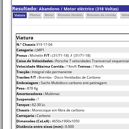
Resultado:
Abandono / Motor eléctrico (318 Voltas)
Pilotos
Motor
Resumo Horário
Resumo da corrida
Volt
Viatura
Viatura
N.º Chassis
919 17-04
Categoria :
LMP1
Pneus :
Michelin
F/T :
(31/71-18)
/
(31/71-18)
Caixa de Velocidades :
Porsche 7 velocidades Transversal sequenciai
Velocidade Máxima Corrida :
? Km/h
Treinos :
? Km/h
Tracção :
Integral não permanente
Travões F/T :
Brembo - Disco Ventilados de Carbono
Embraiagem :
Sachs Multidisco carbono anti patinagem
Peso :
878 Kg
Amortecedores :
Multimac
Suspensão :
?
Tanque :
62.30 Lt.
Chassis :
Monocoque em fibra de carbono
Carroçaria :
Carbono
Dimensões (CxLxA) :
4650x1900x1050
Distância entre eixos (mm) :
0.000