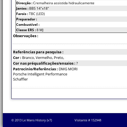
Direcção :
Cremalheira assistida hidraulicamente
Jantes :
BBS 14"x18"
Farois :
TBC (LED)
Preparador :
Combustível :
Classe ERS :
8 MJ
Observações :
Referências para pesquisa :
Cor :
Branco, Vermelho, Preto,
Cor nas préqualificações/ensaios :
?
Patrocinio/Referências :
DMG MORI
Porsche Intelligent Performance
Schaffler
© 2013 Le Mans History (v7)
Visitante # 152948