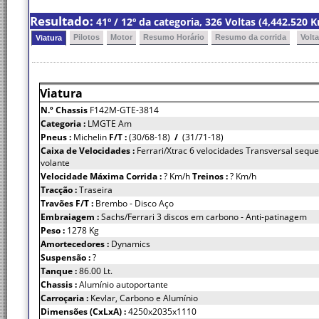
Resultado:
41º / 12º da categoria, 326 Voltas (4,442.520
Pilotos
Motor
Resumo Horário
Resumo da corrida
Volt
Viatura
Viatura
N.º Chassis
F142M-GTE-3814
Categoria :
LMGTE Am
Pneus :
Michelin
F/T :
(30/68-18)
/
(31/71-18)
Caixa de Velocidades :
Ferrari/Xtrac 6 velocidades Transversal seque
volante
Velocidade Máxima Corrida :
? Km/h
Treinos :
? Km/h
Tracção :
Traseira
Travões F/T :
Brembo - Disco Aço
Embraiagem :
Sachs/Ferrari 3 discos em carbono - Anti-patinagem
Peso :
1278 Kg
Amortecedores :
Dynamics
Suspensão :
?
Tanque :
86.00 Lt.
Chassis :
Alumínio autoportante
Carroçaria :
Kevlar, Carbono e Alumínio
Dimensões (CxLxA) :
4250x2035x1110