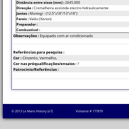
Distância entre eixos (mm) :
2645.000
Direcção :
Cremalheira assistida etectro-hidraulicamente
Jantes :
Montegi - (12.5"x18"/13"x18")
Farois :
Valéo (Xenon)
Preparador :
Combustível :
Observações :
Equipado com ar condicionado
Referências para pesquisa :
Cor :
Cinzento, Vermelho,
Cor nas préqualificações/ensaios :
?
Patrocinio/Referências :
© 2013 Le Mans History (v7)
Visitante # 177879